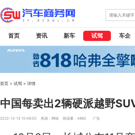
首页
资讯
新车
试驾
车企
首页
>
试驾
>
详情
中国每卖出2辆硬派越野SU
2022-12-13 10:46:00
来源：网络
阅读量：4860
广告